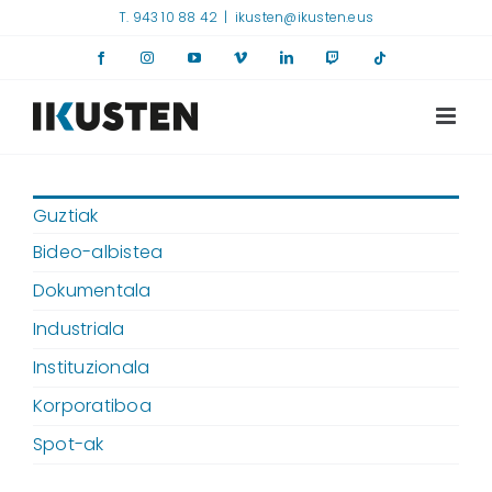
Skip
T. 943 10 88 42
|
ikusten@ikusten.eus
to
Facebook
Instagram
YouTube
Vimeo
LinkedIn
Twitch
Tiktok
content
Guztiak
Bideo-albistea
Dokumentala
Industriala
Instituzionala
Korporatiboa
Spot-ak