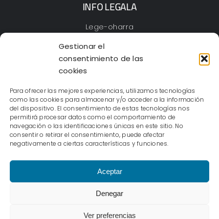
INFO LEGALA
Lege-oharra
Pribatutasun Politika
Gestionar el
Cookieak
consentimiento de las
Irisgarritasun-adierazpena
cookies
Mapa web
Para ofrecer las mejores experiencias, utilizamos tecnologías
como las cookies para almacenar y/o acceder a la información
del dispositivo. El consentimiento de estas tecnologías nos
permitirá procesar datos como el comportamiento de
navegación o las identificaciones únicas en este sitio. No
IKUSTEN
– Eskubide guztiak erreserbatuta ©2023 |
consentir o retirar el consentimiento, puede afectar
Cioka Creativa
negativamente a ciertas características y funciones.
Aceptar
Denegar
Ver preferencias