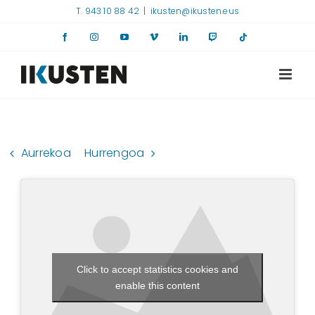
Skip
T. 943 10 88 42
|
ikusten@ikusten.eus
to
Facebook
Instagram
YouTube
Vimeo
LinkedIn
Twitch
Tiktok
content
Aurrekoa
Hurrengoa
Click to accept statistics cookies and
enable this content