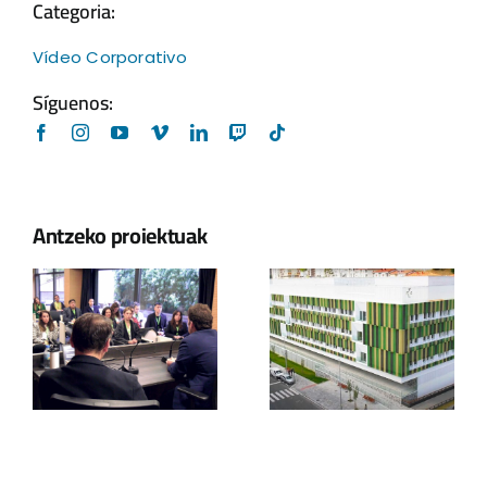
Categoria:
Vídeo Corporativo
Síguenos:
Antzeko proiektuak
Eibarko
k
Ospitalea