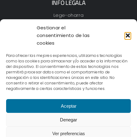
INFO LEGALA
Lege-oharra
Pribatutasun Politika
Gestionar el
Cookieak
consentimiento de las
Irisgarritasun-adierazpena
cookies
Mapa web
Para ofrecer las mejores experiencias, utilizamos tecnologías
como las cookies para almacenar y/o acceder a la información
del dispositivo. El consentimiento de estas tecnologías nos
permitirá procesar datos como el comportamiento de
navegación o las identificaciones únicas en este sitio. No
IKUSTEN
– Eskubide guztiak erreserbatuta ©2023 |
consentir o retirar el consentimiento, puede afectar
Cioka Creativa
negativamente a ciertas características y funciones.
Aceptar
Denegar
Ver preferencias