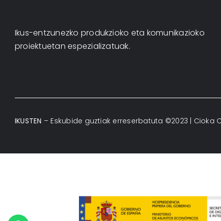
Ikus-entzunezko produkzioko eta komunikazioko
proiektuetan espezializatuak.
IKUSTEN
– Eskubide guztiak erreserbatuta ©2023 |
Cioka C