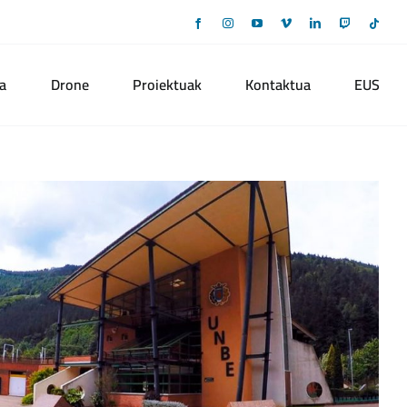
Facebook
Instagram
YouTube
Vimeo
LinkedIn
Twitch
Tikto
a
Drone
Proiektuak
Kontaktua
EUS