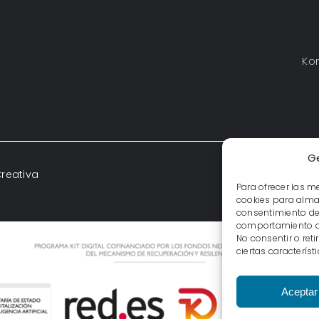
Ko
Ge
reativa
Para ofrecer las m
cookies para almac
consentimiento de
comportamiento de 
No consentir o ret
ciertas característ
Aceptar