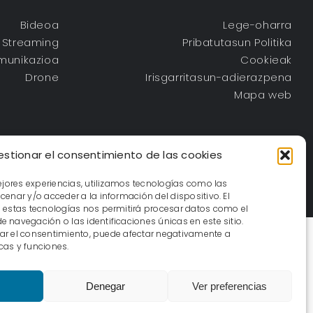
Bideoa
Lege-oharra
Streaming
Pribatutasun Politika
munikazioa
Cookieak
Drone
Irisgarritasun-adierazpena
Mapa web
stionar el consentimiento de las cookies
ejores experiencias, utilizamos tecnologías como las
enar y/o acceder a la información del dispositivo. El
 estas tecnologías nos permitirá procesar datos como el
navegación o las identificaciones únicas en este sitio.
irar el consentimiento, puede afectar negativamente a
icas y funciones.
Denegar
Ver preferencias