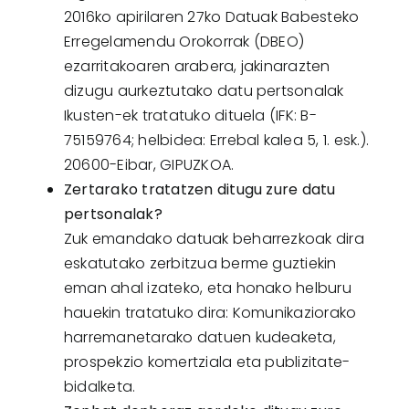
2016ko apirilaren 27ko Datuak Babesteko
Erregelamendu Orokorrak (DBEO)
ezarritakoaren arabera, jakinarazten
dizugu aurkeztutako datu pertsonalak
Ikusten-ek tratatuko dituela (IFK: B-
75159764; helbidea: Errebal kalea 5, 1. esk.).
20600-Eibar, GIPUZKOA.
Zertarako tratatzen ditugu zure datu
pertsonalak?
Zuk emandako datuak beharrezkoak dira
eskatutako zerbitzua berme guztiekin
eman ahal izateko, eta honako helburu
hauekin tratatuko dira: Komunikaziorako
harremanetarako datuen kudeaketa,
prospekzio komertziala eta publizitate-
bidalketa.