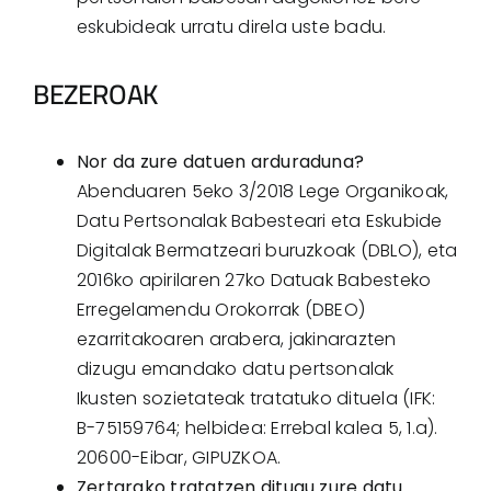
eskubideak urratu direla uste badu.
BEZEROAK
Nor da zure datuen arduraduna?
Abenduaren 5eko 3/2018 Lege Organikoak,
Datu Pertsonalak Babesteari eta Eskubide
Digitalak Bermatzeari buruzkoak (DBLO), eta
2016ko apirilaren 27ko Datuak Babesteko
Erregelamendu Orokorrak (DBEO)
ezarritakoaren arabera, jakinarazten
dizugu emandako datu pertsonalak
Ikusten sozietateak tratatuko dituela (IFK:
B-75159764; helbidea: Errebal kalea 5, 1.a).
20600-Eibar, GIPUZKOA.
Zertarako tratatzen ditugu zure datu