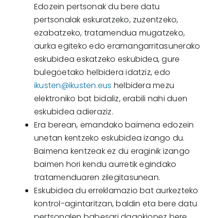
Edozein pertsonak du bere datu
pertsonalak eskuratzeko, zuzentzeko,
ezabatzeko, tratamendua mugatzeko,
aurka egiteko edo eramangarritasunerako
eskubidea eskatzeko eskubidea, gure
bulegoetako helbidera idatziz, edo
ikusten@ikusten.eus
helbidera mezu
elektroniko bat bidaliz, erabili nahi duen
eskubidea adieraziz.
Era berean, emandako baimena edozein
unetan kentzeko eskubidea izango du.
Baimena kentzeak ez du eraginik izango
baimen hori kendu aurretik egindako
tratamenduaren zilegitasunean.
Eskubidea du erreklamazio bat aurkezteko
kontrol-agintaritzan, baldin eta bere datu
pertsonalen babesari dagokionez bere