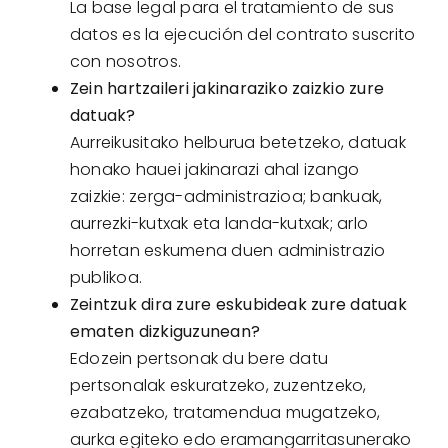
La base legal para el tratamiento de sus
datos es la ejecución del contrato suscrito
con nosotros.
Zein hartzaileri jakinaraziko zaizkio zure
datuak?
Aurreikusitako helburua betetzeko, datuak
honako hauei jakinarazi ahal izango
zaizkie: zerga-administrazioa; bankuak,
aurrezki-kutxak eta landa-kutxak; arlo
horretan eskumena duen administrazio
publikoa.
Zeintzuk dira zure eskubideak zure datuak
ematen dizkiguzunean?
Edozein pertsonak du bere datu
pertsonalak eskuratzeko, zuzentzeko,
ezabatzeko, tratamendua mugatzeko,
aurka egiteko edo eramangarritasunerako