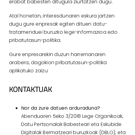
erabat babesten ditugula ziurtatzen dugu.
Atal honetan, interesdunaren eskura jartzen
dugu gure enpresak egiten dituen datu-
tratamenduei buruzko lege-informazioa edo
pribatutasun-politika.
Gure enpresarekin duzun harremanaren
arabera, dagokion pribatutasun-politika
aplikatuko zaizu:
KONTAKTUAK
Nor da zure datuen arduraduna?
Abenduaren 5eko 3/2018 Lege Organikoak,
Datu Pertsonalak Babesteari eta Eskubide
Digitalak Bermatzeari buruzkoak (DBLO), eta