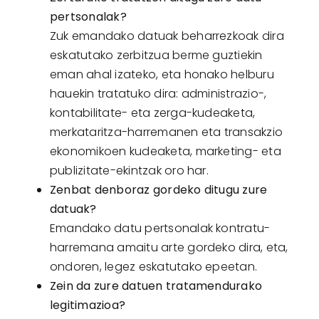
pertsonalak?
Zuk emandako datuak beharrezkoak dira
eskatutako zerbitzua berme guztiekin
eman ahal izateko, eta honako helburu
hauekin tratatuko dira: administrazio-,
kontabilitate- eta zerga-kudeaketa,
merkataritza-harremanen eta transakzio
ekonomikoen kudeaketa, marketing- eta
publizitate-ekintzak oro har.
Zenbat denboraz gordeko ditugu zure
datuak?
Emandako datu pertsonalak kontratu-
harremana amaitu arte gordeko dira, eta,
ondoren, legez eskatutako epeetan.
Zein da zure datuen tratamendurako
legitimazioa?