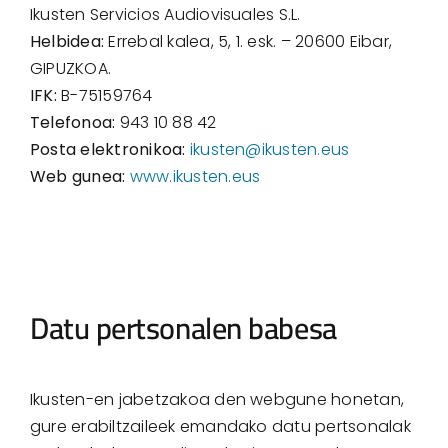
Ikusten Servicios Audiovisuales S.L.
Helbidea:
Errebal kalea, 5, 1. esk. – 20600 Eibar,
GIPUZKOA.
IFK:
B-75159764
Telefonoa:
943 10 88 42
Posta elektronikoa:
ikusten@ikusten.eus
Web gunea:
www.ikusten.eus
Datu pertsonalen babesa
Ikusten-en jabetzakoa den webgune honetan,
gure erabiltzaileek emandako datu pertsonalak