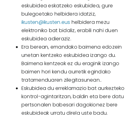
eskubidea eskatzeko eskubidea, gure
bulegoetako helbidera idatziz,
ikusten@ikusten.eus
helbidera mezu
elektroniko bat bidaliz, erabili nahi duen
eskubidea adieraziz.
Era berean, emandako baimena edozein
unetan kentzeko eskubidea izango du.
Baimena kentzeak ez du eraginik izango
baimen hori kendu aurretik egindako
tratamenduaren zilegitasunean..
Eskubidea du erreklamazio bat aurkezteko
kontrol-agintaritzan, baldin eta bere datu
pertsonalen babesari dagokionez bere
eskubideak urratu direla uste badu.