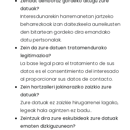
Zenbat denboraz gordeko ditugu zure
datuak?
Interesdunarekin harremanetan jartzeko
beharrezkoak izan daitezkeela aurreikusten
den bitartean gordeko dira emandako
datu pertsonalak.
Zein da zure datuen tratamendurako
legitimazioa?
La base legal para el tratamiento de sus
datos es el consentimiento del interesado
al proporcionar sus datos de contacto.
Zein hartzaileri jakinaraziko zaizkio zure
datuak?
Zure datuak ez zaizkie hirugarrenei lagako,
legeak hala agintzen ez badu..
Zeintzuk dira zure eskubideak zure datuak
ematen dizkiguzunean?