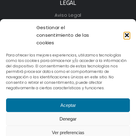
LEGAL
Aviso Legal
Política de Privacidad
Gestionar el
Cookies
consentimiento de las
Declaración de accesibilidad
cookies
Mapa web
Para ofrecer las mejores experiencias, utilizamos tecnologías
como las cookies para almacenar y/o acceder a la información
del dispositivo. El consentimiento de estas tecnologías nos
permitirá procesar datos como el comportamiento de
navegación o las identificaciones únicas en este sitio. No
IKUSTEN
– Todos los derechos reservados ©2023 |
consentir o retirar el consentimiento, puede afectar
Cioka Creativa
negativamente a ciertas características y funciones.
Aceptar
Denegar
Ver preferencias