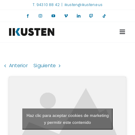
Saltar
T. 943 10 88 42
|
ikusten@ikusten.eus
al
Facebook
Instagram
YouTube
Vimeo
LinkedIn
Twitch
Tiktok
contenido
Anterior
Siguiente
Haz clic para aceptar cookies de marketing
y permitir este contenido