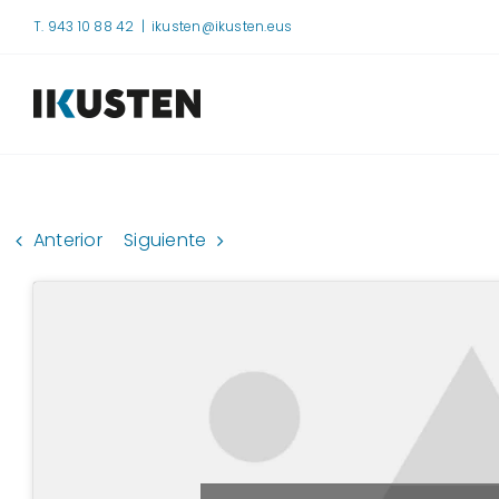
Saltar
T. 943 10 88 42
|
ikusten@ikusten.eus
al
contenido
Anterior
Siguiente