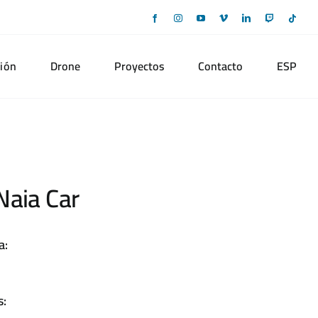
Facebook
Instagram
YouTube
Vimeo
LinkedIn
Twitch
Tikto
ión
Drone
Proyectos
Contacto
ESP
Naia Car
a:
s: