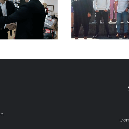
CodeSyntax
También dep
ón
Com