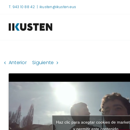
Saltar
T. 943 10 88 42
|
ikusten@ikusten.eus
al
contenido
Anterior
Siguiente
Haz clic para aceptar cookies de market
y permitir este contenido