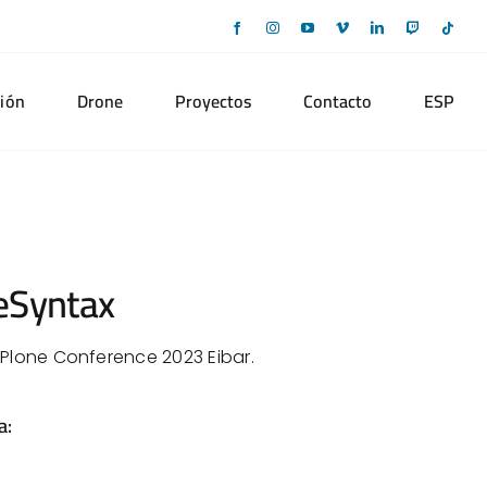
Facebook
Instagram
YouTube
Vimeo
LinkedIn
Twitch
Tikto
ión
Drone
Proyectos
Contacto
ESP
eSyntax
 Plone Conference 2023 Eibar.
a: