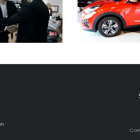
KIA Naia Car
También dep
ón
Com