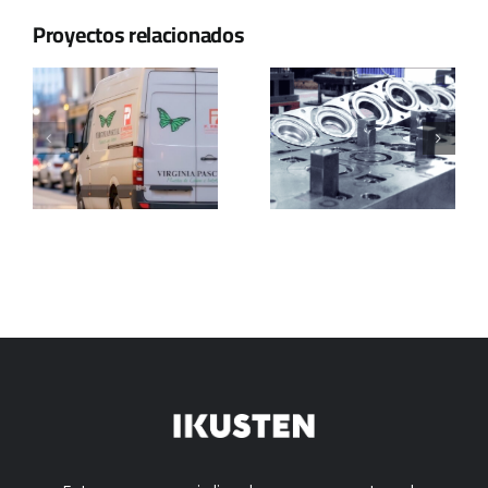
Proyectos relacionados
e
Itte
Deba
Technical
torlojugintza
Solutions