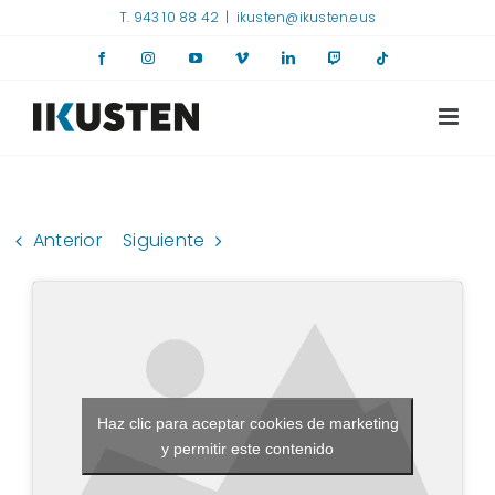
Saltar
T. 943 10 88 42
|
ikusten@ikusten.eus
al
Facebook
Instagram
YouTube
Vimeo
LinkedIn
Twitch
Tiktok
contenido
Anterior
Siguiente
Haz clic para aceptar cookies de marketing
y permitir este contenido