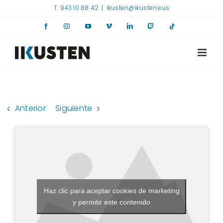
Saltar
T. 943 10 88 42
|
ikusten@ikusten.eus
al
Facebook
Instagram
YouTube
Vimeo
LinkedIn
Twitch
Tiktok
contenido
Anterior
Siguiente
Haz clic para aceptar cookies de marketing
y permitir este contenido