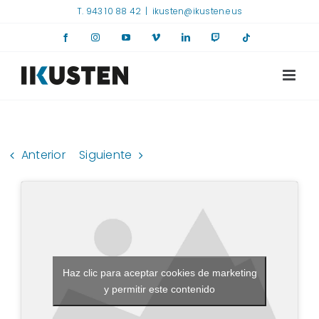
Saltar
T. 943 10 88 42
|
ikusten@ikusten.eus
al
Facebook
Instagram
YouTube
Vimeo
LinkedIn
Twitch
Tiktok
contenido
Anterior
Siguiente
Haz clic para aceptar cookies de marketing
y permitir este contenido