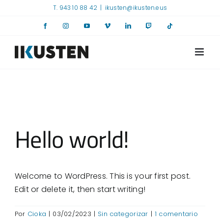
Saltar
T. 943 10 88 42
|
ikusten@ikusten.eus
al
Facebook
Instagram
YouTube
Vimeo
LinkedIn
Twitch
Tiktok
contenido
Hello world!
Welcome to WordPress. This is your first post.
Edit or delete it, then start writing!
Por
Cioka
|
03/02/2023
|
Sin categorizar
|
1 comentario