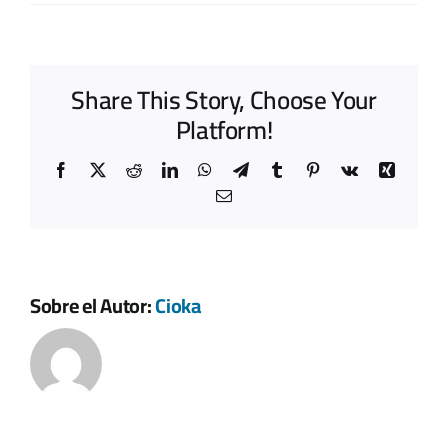
Share This Story, Choose Your
Platform!
Facebook
X
Reddit
LinkedIn
WhatsApp
Telegram
Tumblr
Pinterest
Vk
Xing
Correo
electrónico
Sobre el Autor:
Cioka